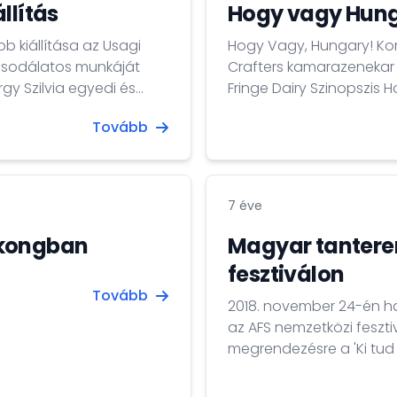
llítás
Hogy vagy Hung
b kiállítása az Usagi
Hogy Vagy, Hungary! Komolyzene - Kamarazene Koncert The Time
 csodálatos munkáját
Crafters kamarazenekar előadásában 2018-12
gy Szilvia egyedi és
Fringe Dairy Szinopszis Hogy Vagy, Hungary! A franciákkal és németekkel
 magyar pezsgővel és
ellentétben, ahol a zene
Tovább
deklődőket.
muzsikából erednek, a m
hagyományokból táplálko
elemeket is ötvöző,...
7 éve
gkongban
Magyar tantere
fesztiválon
Tovább
2018. november 24-én h
az AFS nemzetközi fesztiv
megrendezésre a 'Ki tud 
Maryknoll Fathers' Scho
rendezvényen idén 80 ho