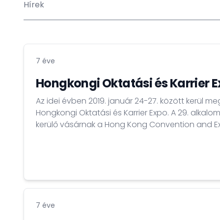
Hírek
7 éve
Hongkongi Oktatási és Karrier E
Az idei évben 2019. január 24-27. között kerül m
Hongkongi Oktatási és Karrier Expo. A 29. alka
kerülő vásárnak a Hong Kong Convention and Ex
otthont és különféle oktatási, képzési, illetve kar
ismertet meg az érdeklődő nagyközönséggel. Az expó mind a régióban,
mind nemzetközileg elismert rendezvény, a tavaly
7 éve