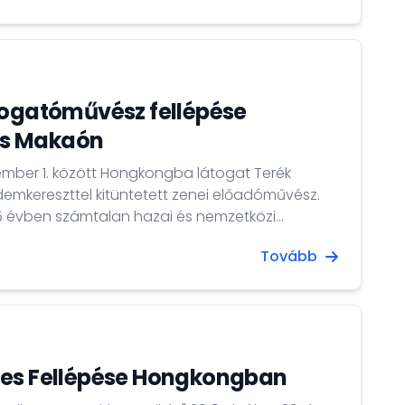
 kereste fel tantermünket és vett részt kulturális
rogatóművész fellépése
s Makaón
vember 1. között Hongkongba látogat Terék
demkereszttel kitüntetett zenei előadóművész.
25 évben számtalan hazai és nemzetközi
rendezvényen mutatta be Hungarikumnak
Tovább
es magyar hangszerét, a tárogatót. Hanoi,
most a honkongi közönség is megcsodáhatja a
tes Fellépése Hongkongban