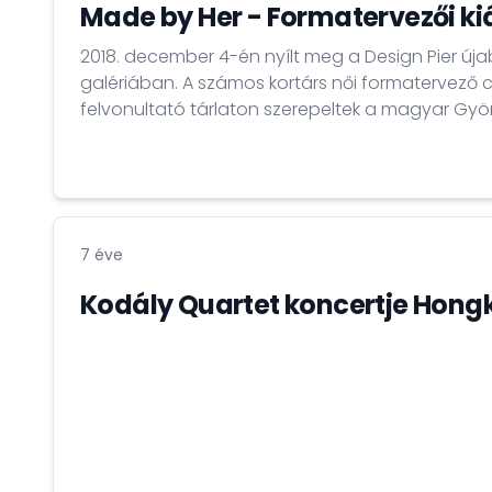
Made by Her - Formatervezői kiá
2018. december 4-én nyílt meg a Design Pier újab
galériában. A számos kortárs női formatervező
felvonultató tárlaton szerepeltek a magyar Györ
különleges darabjai is. A megnyitó ünnepségen
szarvasgomba- különlegességekkel várták az ér
7 éve
Kodály Quartet koncertje Hon