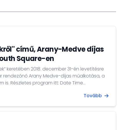
lekről" című, Arany-Medve díjas
 Youth Square-en
ek” keretében 2018. december 31-én levetítésre
yar rendezőnő Arany Medve-díjas műalkotása, a
: Date Time
Tovább