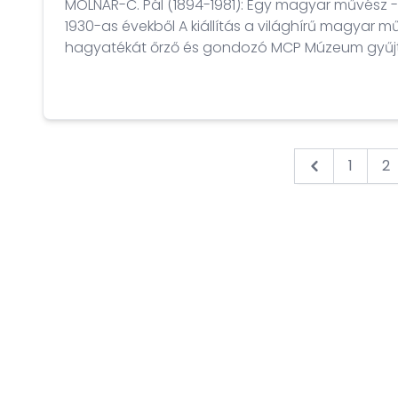
MOLNÁR-C. Pál (1894-1981): Egy magyar művész - 
1930-as évekből A kiállítás a világhírű magyar művész, Molnár-C. Pál
hagyatékát őrző és gondozó MCP Múzeum gyűj
darabokat A rendkívül gazdag anyag fametszeteket, rajzokat,
újságillusztrációkat és színes plakátterveket is
két világháború között, 1920 és 1940 között készülte
1
2
&laquo; Pre