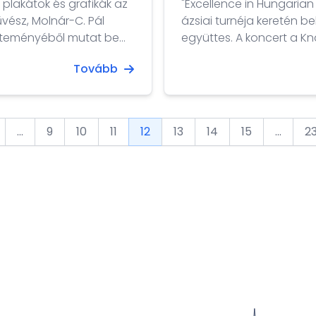
plakátok és grafikák az
"Excellence in Hungarian Folk Dan
ázsiai turnéja keretén be
teményéből mutat be
együttes. A koncert a K
táncegyüttessel közös 
Tovább
 magába foglal. A művek a
az URBTIX jegypénztáraiban, illetve
k. ...
...
9
10
11
12
13
14
15
...
2
vious