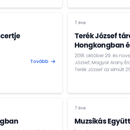
részt, ebből 300-nál több
programjainkon.
7 éve
certje
Terék József tá
Hongkongban é
2018. október 29. és no
Tovább
József, Magyar Arany Ér
Terék József az elmúlt 
fesztiválon, protokoll 
számító, ősi és különleg
Manila és Peking után 
hangszer virtuozitását...
7 éve
ongban
Muzsikás Együt