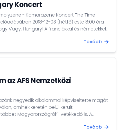
ary Koncert
-03 (hétfő) este 8:00 óra
i hagyományok a királyi udvari és templomi
Tovább
agyar zenei kultúra erősen népzenei
zik. A népszerű és szórakoztató cigányzenei
m az AFS Nemzetközi
azánk negyedik alkalommal képviseltette magát
álon, aminek keretén belül került
többet Magyarországról?' vetélkedő is. A
ol hongkongi középiskola kampuszán tartott
Tovább
ngkongi középiskola több mint 1800 diákja vett