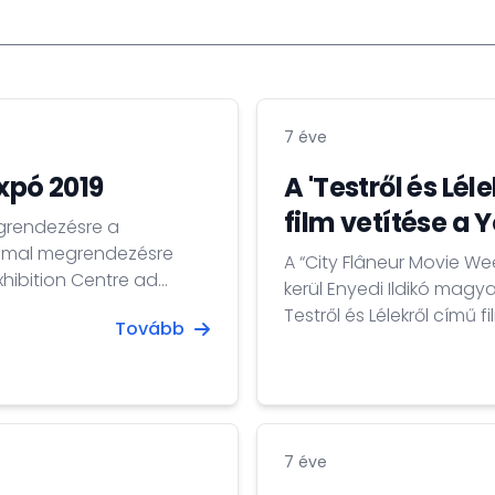
7 éve
xpó 2019
A 'Testről és Lé
film vetítése a
egrendezésre a
lommal megrendezésre
A “City Flâneur Movie We
hibition Centre ad
kerül Enyedi Ildikó mag
rier lehetőségeket
Testről és Lélekről című film is. Részletes program itt
Tovább
Programme 27 Dec 5:00pm – 7:00pm Talk: Filming the City* (Amos WHY,
i, 2018-as expón...
Teresa Kwong) 7:30pm Chongqing Hot Pot 28 Dec 7:30pm Shuttle Life 29
Dec...
7 éve