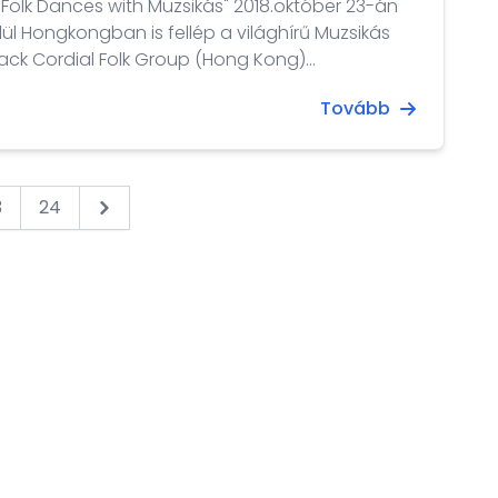
ces with Muzsikás" 2018.október 23-án
lül Hongkongban is fellép a világhírű Muzsikás
nack Cordial Folk Group (Hong Kong)
koprodukcióban valósul meg. Jegyek kaphatók
Tovább
 online felületén. dátum: 2018. október
23. időpont: este 7.30-tól helyszín: Hong Kong Arts Centre- Shouson...
3
24
Next &raquo;