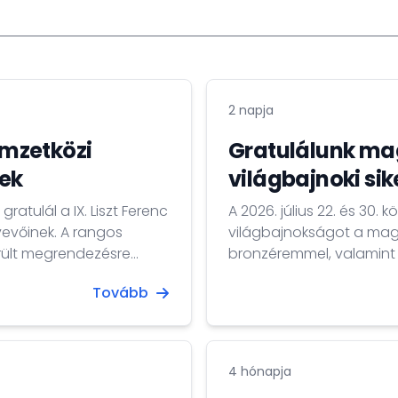
2 napja
emzetközi
Gratulálunk ma
ek
világbajnoki sik
atulál a IX. Liszt Ferenc
A 2026. július 22. és 30
evőinek. A rangos
világbajnokságot a magy
került megrendezésre
bronzéremmel, valamint 
Tovább
4 hónapja