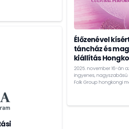
Élőzenével kísé
táncház és mag
kiállítás Hong
2025. november 16-án az
ingyenes, nagyszabású 
Folk Group hongkongi m
a Hong Kong Cultural Cen
tási