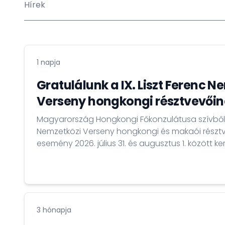
Hírek
1 napja
Gratulálunk a IX. Liszt Ferenc N
Verseny hongkongi résztvevőin
Magyarország Hongkongi Főkonzulátusa szívből gr
Nemzetközi Verseny hongkongi és makaói résztv
esemény 2026. július 31. és augusztus 1. között 
Egerben.
3 hónapja