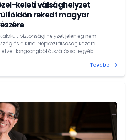
özel-keleti válsághelyzet
külföldön rekedt magyar
részére
kialakult biztonsági helyzet jelenleg nem
szág és a Kínai Népköztársaság közötti
, illetve Hongkongból átszállással egyéb
lérhetőek.
Tovább