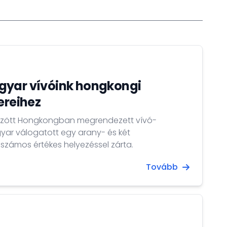
gyar vívóink hongkongi
ereihez
. között Hongkongban megrendezett vívó-
ar válogatott egy arany- és két
számos értékes helyezéssel zárta.
Tovább