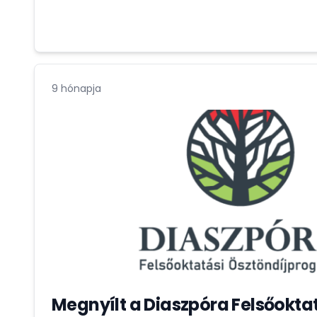
9 hónapja
Megnyílt a Diaszpóra Felsőokta