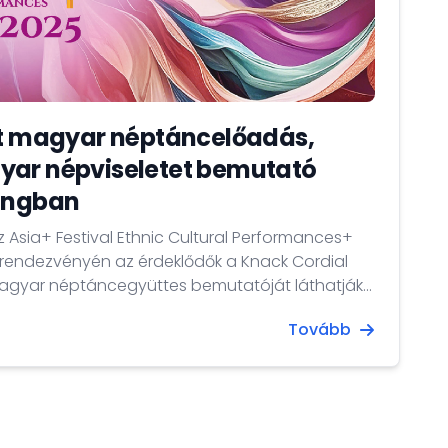
rt magyar néptáncelőadás,
yar népviseletet bemutató
kongban
 Asia+ Festival Ethnic Cultural Performances+
rendezvényén az érdeklődők a Knack Cordial
agyar néptáncegyüttes bemutatóját láthatják
tre Piazza és Foyer helyszínein.
Tovább