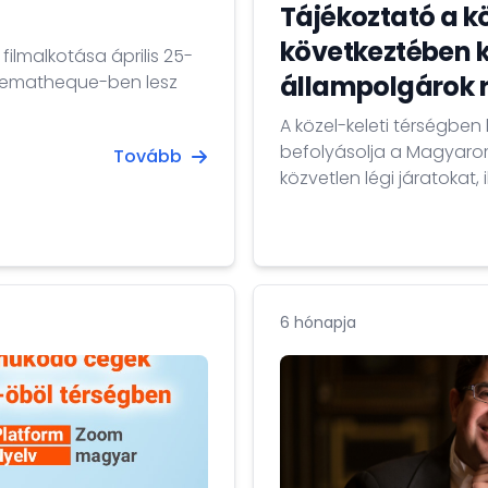
6
Tájékoztató a k
következtében 
ilmalkotása április 25-
állampolgárok 
inematheque-ben lesz
A közel-keleti térségben 
befolyásolja a Magyaror
Tovább
közvetlen légi járatokat
kereskedelmi járatok is e
6 hónapja