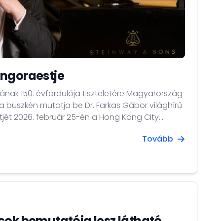
ongoraestje
nak 150. évfordulója tiszteletére Magyarország
 büszkén mutatja be Dr. Farkas Gábor világhírű
ét 2026. február 25-én a Hong Kong City
Tovább
cok bemutatója lesz látható