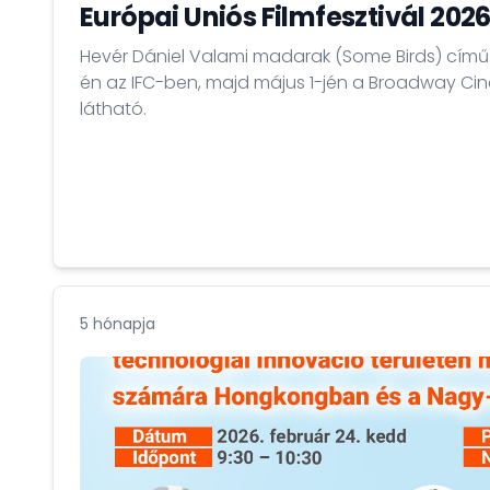
Európai Uniós Filmfesztivál 202
Hevér Dániel Valami madarak (Some Birds) című f
én az IFC-ben, majd május 1-jén a Broadway C
látható.
5 hónapja