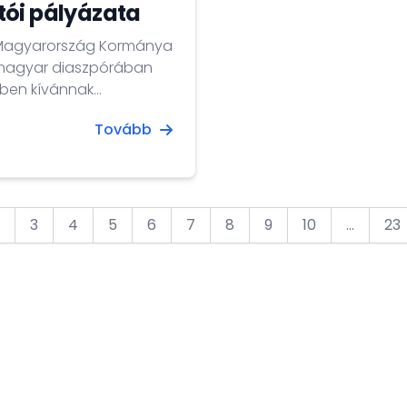
tói pályázata
t Magyarország Kormánya
i magyar diaszpórában
yben kívánnak
erősítsék személyes,
Tovább
yarországgal.
3
4
5
6
7
8
9
10
...
23