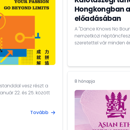
Hongkongban a 
előadásában
A "Dance Knows No Bound
nemzetközi néptáncfesz
szeretettel vár minden é
kezdettel.
8 hónapja
tanddal vesz részt a
anuár 22. és 25. között
Tovább