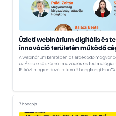
Üzleti webinárium digitális és t
innováció területén működő c
A webinárium keretében az érdeklődő magyar 
az Ázsia első számú innovációs és technológiai ex
16. közt megrendezésre kerülő hongkongi InnoEX 
támogatott kiállítói megjelenési lehetőségről, val
technológiai innováció területén kínálkozó üzleti
Hongkongban és a Nagy-öböl (Greater Bay Area
7 hónapja