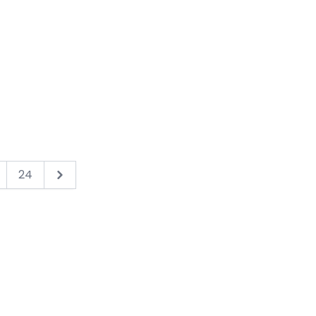
24
Next &raquo;