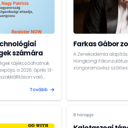
echnológiai
Farkas Gábor z
égek számára
A Zenekadémia alapításá
Hongkongi Főkonzulátusa
cégek tájékozódhatnak
zongoraművész szólóestj
pója, a 2026. április 13-
Hallban.
szakkiállításon való
amint a digitális és
Tovább
 potenciálról
) térségben.
8 hónapja
Kalotaszegi tán