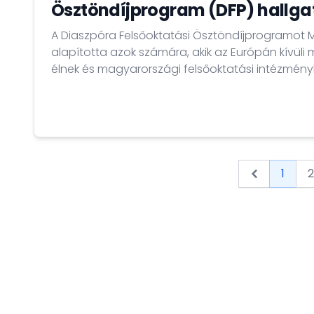
Ösztöndíjprogram (DFP) hallga
A Diaszpóra Felsőoktatási Ösztöndíjprogramo
alapította azok számára, akik az Európán kívül
élnek és magyarországi felsőoktatási intézmén
tanulmányokat folytatni annak érdekében, hogy 
szakmai, valamint kulturális kapcsolataikat Mag
1
2