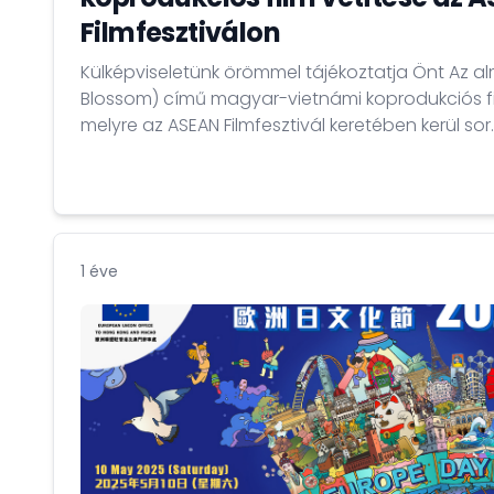
Filmfesztiválon
Külképviseletünk örömmel tájékoztatja Önt Az a
Blossom) című magyar-vietnámi koprodukciós fil
melyre az ASEAN Filmfesztivál keretében kerül sor.
1 éve