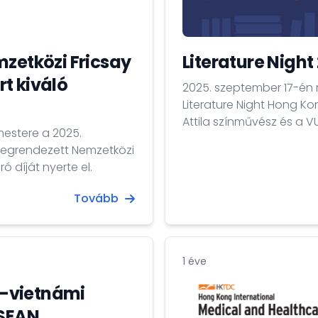
mzetközi Fricsay
Literature Night
t kiváló
2025. szeptember 17-én 
Literature Night Hong Ko
Attila színművész és a V
estere a 2025.
ben.
megrendezett Nemzetközi
 díját nyerte el.
Tovább
1 éve
-vietnámi
ASEAN