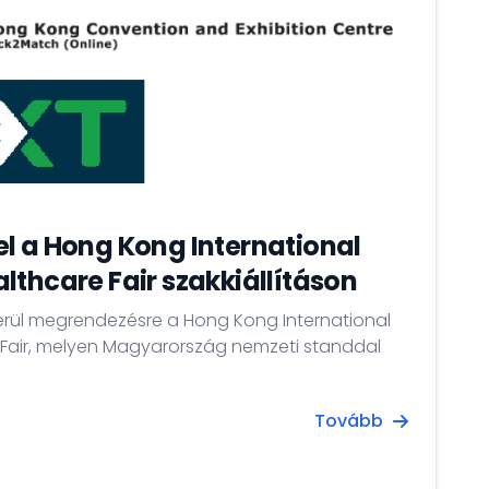
l a Hong Kong International
lthcare Fair szakkiállításon
kerül megrendezésre a Hong Kong International
 Fair, melyen Magyarország nemzeti standdal
Tovább