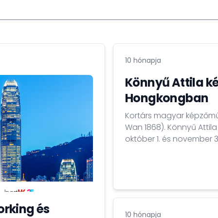
10 hónapja
Könnyű Attila k
Hongkongban
Kortárs magyar képzőművé
Wan 1868). Könnyű Attil
október 1. és november 30
rking és
10 hónapja