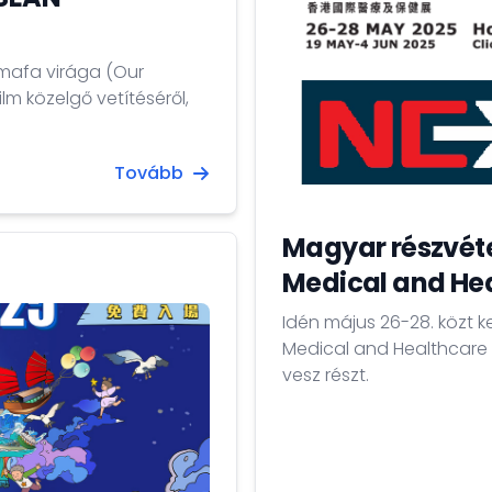
lmafa virága (Our
m közelgő vetítéséről,
Tovább
Magyar részvéte
Medical and Hea
Idén május 26-28. közt 
Medical and Healthcare
vesz részt.