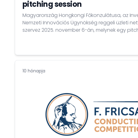
pitching session
Magyarország Hongkongi Főkonzulátusa, az Inv
Nemzeti Innovációs Ügynökség reggeli üzleti ne
szervez 2025. november 6-án, melynek egy pitchi
képezi 6 innovatív magyar cég részvételével.
10 hónapja