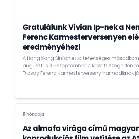
Gratulálunk Vivian Ip-nek a Ne
Ferenc Karmesterversenyen elér
eredményéhez!
A Hong Kong Sinfonietta tehetséges másodkarm
augusztus 31.-szeptember 7. között Szegeden 
Fricsay Ferenc Karmesterverseny harmadiknak járó
11 hónapja
Az almafa virága című magyar
koprodukciós film vetítése az 