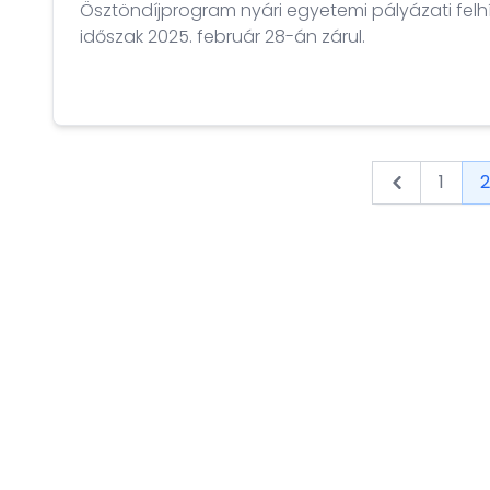
Ösztöndíjprogram nyári egyetemi pályázati felh
időszak 2025. február 28-án zárul.
1
2
&laquo; Pr