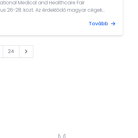
ational Medical and Healthcare Fair
ájus 26-28. közt. Az érdeklődő magyar cégek
i lehetőséget biztosítunk. A kiállítást követő
Tovább
gyarország Kuangcsou-i Főkonzulátusa
akmai napot szervez Shenzhen-ben. A lehetőség
25. március 6-án egy webinárium keretében
klődők.
24
Next &raquo;