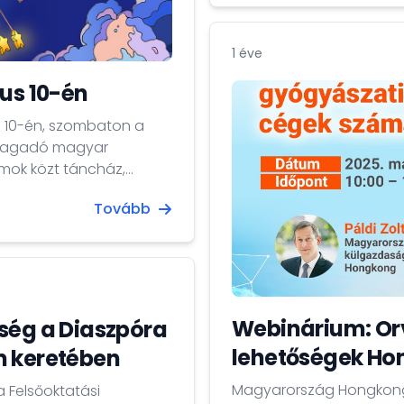
1 éve
jus 10-én
s 10-én, szombaton a
 ragadó magyar
mok közt táncház,
Tovább
Webinárium: Orv
ség a Diaszpóra
lehetőségek H
m keretében
Magyarország Hongkongi 
 Felsőoktatási