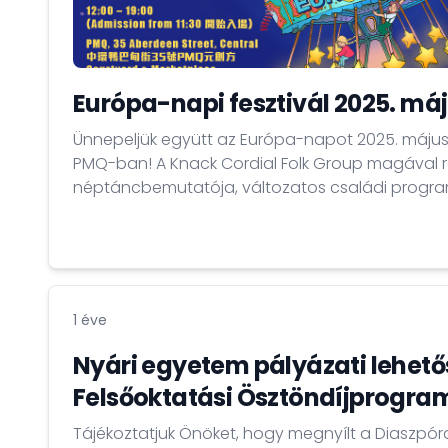
Európa-napi fesztivál 2025. má
Ünnepeljük együtt az Európa-napot 2025. máju
PMQ-ban! A Knack Cordial Folk Group magával
néptáncbemutatója, változatos családi progra
valamint magyar ízek is várják a látogatókat.
1 éve
Nyári egyetem pályázati lehető
Felsőoktatási Ösztöndíjprogra
Tájékoztatjuk Önöket, hogy megnyílt a Diaszpóra