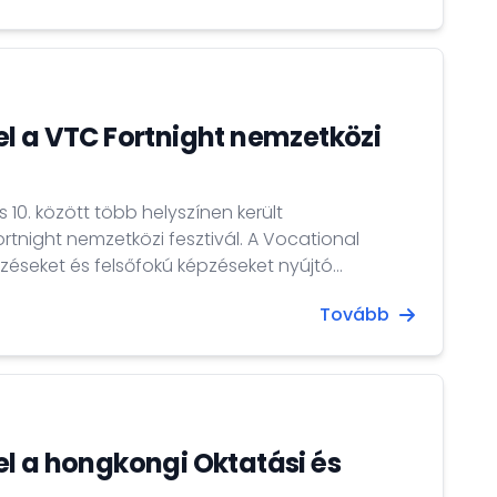
l a VTC Fortnight nemzetközi
s 10. között több helyszínen került
tnight nemzetközi fesztivál. A Vocational
zéseket és felsőfokú képzéseket nyújtó
iskolaszervezet. A VTC intézményeiben összesen
Tovább
zt nappali- és majd 200,000 diák valamilyen
sztivál nyitórendezvényén hazánk kulturális
 játékokkal várta az...
l a hongkongi Oktatási és