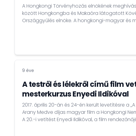
A Hongkongi Törvényhozás elnökének meghívásár
között Hongkongba és Makaóra látogatott Kövér
Országgyűlés elnöke. A hongkongi-magyar és
kapcsolatok történelmében eddigi legmagasabb
tovább erősítette a törvényhozó testületek kö
viszonyt, kedvezően hatott hazánk megítélésére,
Magyarország kedvező makrogazdasági eredmén
hozzájárult a gazdasági együttműködés erősítés
9 éve
A testről és lélekről című film ve
mesterkurzus Enyedi Ildikóval
2017. április 20-án és 24-én került levetítésre a „A 
Arany Medve díjas magyar film a Hongkongi Nemz
A 20.-i vetítést Enyedi Ildikóval, a film rendezőnőj
beszélgetés/mesterkurzus követte. A hongkongi C
férőhelyes Grand Theatre-jében rendezett vetít