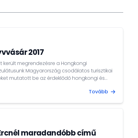
vvásár 2017
özött került megrendezésre a Hongkongi
ulátusunk Magyarország csodálatos turisztikai
veket mutatott be az érdeklődő hongkongi és
 Az egy hétig tartó vásárt több mint
Tovább
 Ércnél maradandóbb című