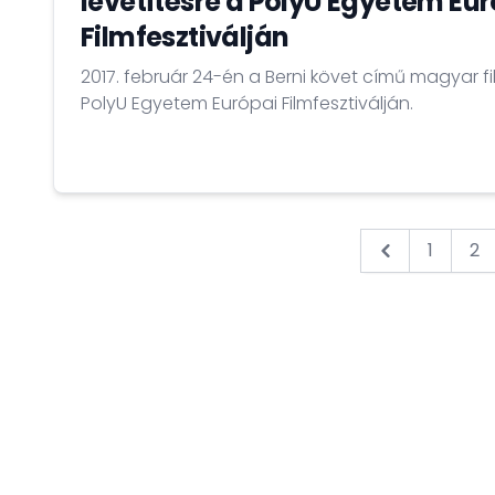
levetítésre a PolyU Egyetem Eu
Filmfesztiválján
2017. február 24-én a Berni követ című magyar fil
PolyU Egyetem Európai Filmfesztiválján.
1
2
&laquo; Prev