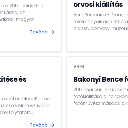
orvosi kiállítás
a 2017. június 8-10.
 László, az
Aere Perennius - Ércnél
 makaói–magyar
találmányaik őrzik 2017. április 28-án kiállítás nyílik a hongkongi
 szintű látogatás
orvostudományi múzeum Gordon K
Tovább
zötti hagyományosan jó
perennius – Magyar orvo
 felhívta a figyelmet
alapján készült. „A nemze
yeire, és közvetetten
nevét őrzi valamely szakm
éhez...
9 éve
títése és
Bakonyi Bence f
2017. március 16-án nyílt
fotókiállítása a hongkon
testről és lélekről” című
fotóművész második alka
etközi Filmfesztiválon.
kiállítás március 16-tól május 13-ig 
ével folytatott
Pao Industrial Centre, 18 Ka Yip Stree
ultural Centre 1,734
Péntek 10-től...
Tovább
és és mesterkurzus