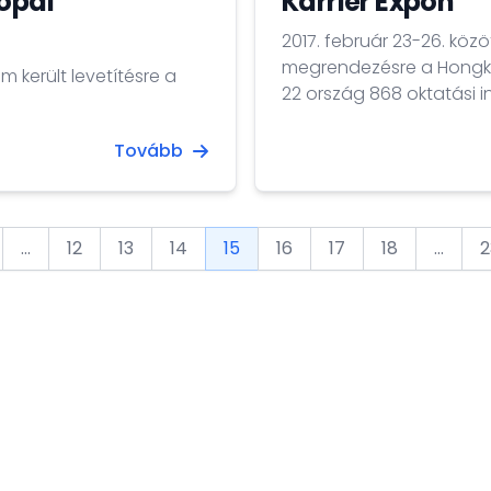
rópai
Karrier Expón
2017. február 23-26. köz
megrendezésre a Hongkongi O
m került levetítésre a
22 ország 868 oktatási 
szervezete és szakmai te
kiemelkedő képességű hal
Tovább
szervező, a Hong Kong 
a hongkongi...
...
12
13
14
15
16
17
18
...
2
ious