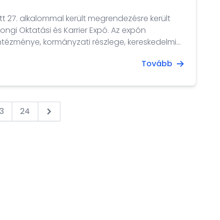
ött 27. alkalommal került megrendezésre került
ktatási és Karrier Expó. Az expón
intézménye, kormányzati részlege, kereskedelmi
stülete mutatkozott be, azzal a céllal, hogy
Tovább
lgatókat, illetve alkalmazottakat toborozzon. A
Trade Development Council (HKTDC) célja, hogy
3
24
Next &raquo;