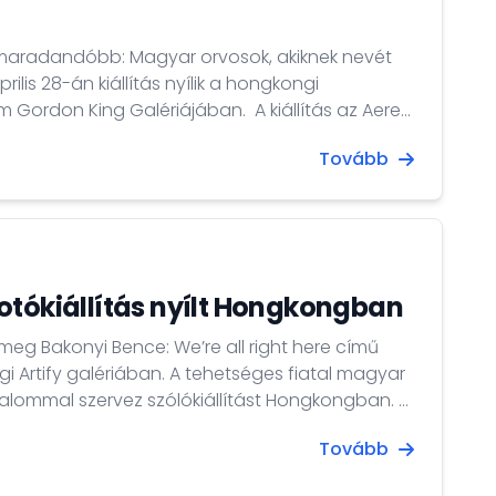
 maradandóbb: Magyar orvosok, akiknek nevét
ing Galériájában. A kiállítás az Aere
sok, akiknek nevét találmányaik őrzik című könyv
Tovább
tközi elismerés egyik jele lehet az, ha egy orvos
ai eljárás, módszer,...
otókiállítás nyílt Hongkongban
 meg Bakonyi Bence: We’re all right here című
gi Artify galériában. A tehetséges fiatal magyar
lommal szervez szólókiállítást Hongkongban. A
tekinthető meg. Cím: 10F, Block A, Ming
Tovább
t, Chai Wan. Nyitvatartási idő: Kedd –