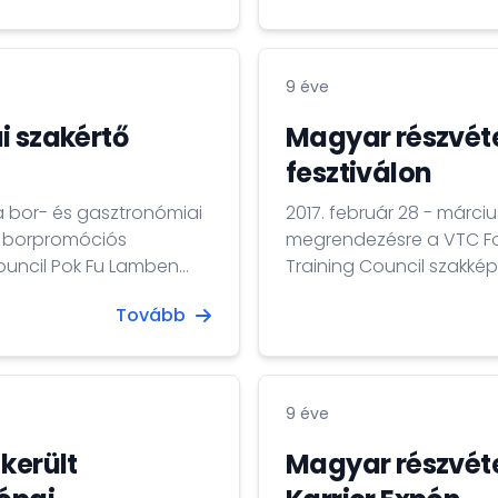
9 éve
i szakértő
Magyar részvéte
fesztiválon
 bor- és gasztronómiai
2017. február 28 - márciu
t borpromóciós
megrendezésre a VTC For
Training Council szakkép
zete, az International
intézményeket tömörítő 
Tovább
áriumon az intézmény
25,000 hallgató vesz rés
yar borok
rövidebb képzésben. A fe
aji...
bemutatóval és interaktív
9 éve
került
Magyar részvéte