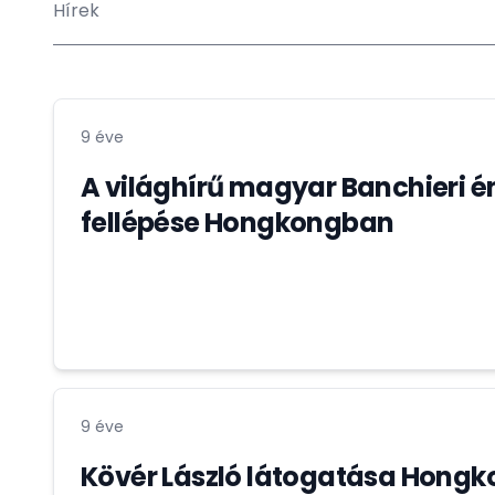
Hírek
9 éve
A világhírű magyar Banchieri 
fellépése Hongkongban
9 éve
Kövér László látogatása Hong