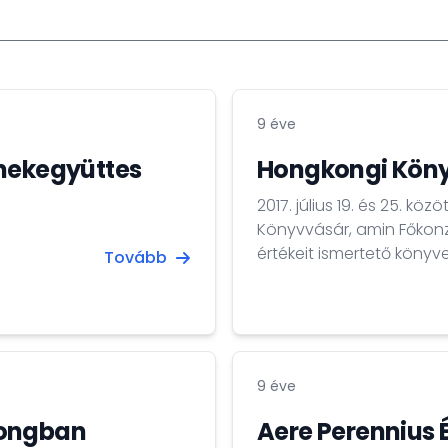
9 éve
énekegyüttes
Hongkongi Köny
2017. július 19. és 25. k
Könyvvásár, amin Főkonz
értékeit ismertető köny
Tovább
nemzetközi közönségnek.
egymillióan keresték fel.
9 éve
kongban
Aere Perennius