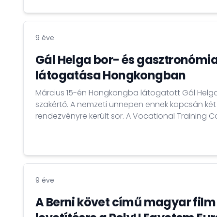
teltházas volt.
9 éve
Gál Helga bor- és gasztronómia
látogatása Hongkongban
Március 15-én Hongkongba látogatott Gál Helga
szakértő. A nemzeti ünnepen ennek kapcsán ké
rendezvényre került sor. A Vocational Training Council Pok Fu Lamben
található, neves vendéglátó-ipari szakképző inté
Culinary Institute kampuszán tartott borszemin
oktatói és hallgatói ismerkedhettek meg a mag
jellegzetességeivel, külön figyelmet szentelve a tok
9 éve
A Berni követ című magyar film 