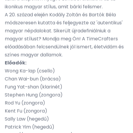
ikonikus magyar stílus, amit bárki felismer.
A 20. század elején Kodály Zoltán és Bartók Béla
módszeresen kutatta és feljegyezte az 'autentikus'
magyar népdalokat. Sikerült újradefiniálniuk a
magyar stílust? Mondja meg Ön! A TimeCrafters
előadásában felcsendülnek jól ismert, életvidám és
színes magyar dallamok.
Előadók:
Wong Ka-lap (csello)
Chan Wai-bun (brácsa)
Fung Yat-shan (klarinét)
Stephen Hung (zongora)
Rod Yu (zongora)
Kent Fu (zongora)
Sally Law (hegedű)
Patrick Yim (hegedű)