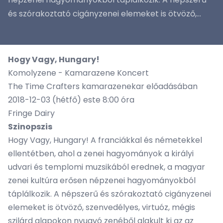
és szórakoztató cigányzenei elemeket is ötvöző,...
Hogy Vagy, Hungary!
Komolyzene - Kamarazene Koncert
The Time Crafters kamarazenekar előadásában
2018-12-03 (hétfő) este 8:00 óra
Fringe Dairy
Szinopszis
Hogy Vagy, Hungary! A franciákkal és németekkel
ellentétben, ahol a zenei hagyományok a királyi
udvari és templomi muzsikából erednek, a magyar
zenei kultúra erősen népzenei hagyományokból
táplálkozik. A népszerű és szórakoztató cigányzenei
elemeket is ötvöző, szenvedélyes, virtuóz, mégis
szilárd alapokon nyugvó zenéből alakult ki az az