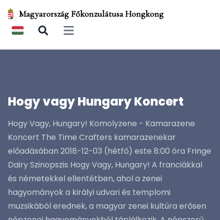
Magyarország Főkonzulátusa Hongkong
Open main menu
Hogy vagy Hungary Koncert
Hogy Vagy, Hungary! Komolyzene - Kamarazene
Koncert The Time Crafters kamarazenekar
előadásában 2018-12-03 (hétfő) este 8:00 óra Fringe
Dairy Szinopszis Hogy Vagy, Hungary! A franciákkal
és németekkel ellentétben, ahol a zenei
hagyományok a királyi udvari és templomi
muzsikából erednek, a magyar zenei kultúra erősen
népzenei hagyományokból táplálkozik. A népszerű