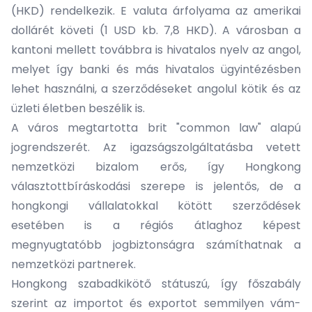
(HKD) rendelkezik. E valuta árfolyama az amerikai
dollárét követi (1 USD kb. 7,8 HKD). A városban a
kantoni mellett továbbra is hivatalos nyelv az angol,
melyet így banki és más hivatalos ügyintézésben
lehet használni, a szerződéseket angolul kötik és az
üzleti életben beszélik is.
A város megtartotta brit "common law" alapú
jogrendszerét. Az igazságszolgáltatásba vetett
nemzetközi bizalom erős, így Hongkong
választottbíráskodási szerepe is jelentős, de a
hongkongi vállalatokkal kötött szerződések
esetében is a régiós átlaghoz képest
megnyugtatóbb jogbiztonságra számíthatnak a
nemzetközi partnerek.
Hongkong szabadkikötő státuszú, így főszabály
szerint az importot és exportot semmilyen vám-