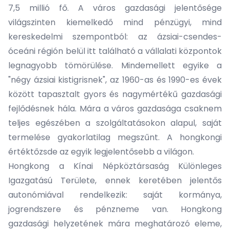
7,5 millió fő. A város gazdasági jelentősége
világszinten kiemelkedő mind pénzügyi, mind
kereskedelmi szempontból: az ázsiai-csendes-
óceáni régión belül itt található a vállalati központok
legnagyobb tömörülése. Mindemellett egyike a
"négy ázsiai kistigrisnek", az 1960-as és 1990-es évek
között tapasztalt gyors és nagymértékű gazdasági
fejlődésnek hála. Mára a város gazdasága csaknem
teljes egészében a szolgáltatásokon alapul, saját
termelése gyakorlatilag megszűnt. A hongkongi
értéktőzsde az egyik legjelentősebb a világon.
Hongkong a Kínai Népköztársaság Különleges
Igazgatású Területe, ennek keretében jelentős
autonómiával rendelkezik: saját kormánya,
jogrendszere és pénzneme van. Hongkong
gazdasági helyzetének mára meghatározó eleme,