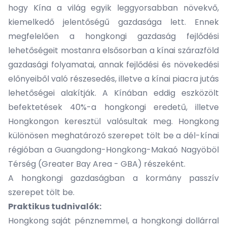
hogy Kína a világ egyik leggyorsabban növekvő,
kiemelkedő jelentőségű gazdasága lett. Ennek
megfelelően a hongkongi gazdaság fejlődési
lehetőségeit mostanra elsősorban a kínai szárazföld
gazdasági folyamatai, annak fejlődési és növekedési
előnyeiből való részesedés, illetve a kínai piacra jutás
lehetőségei alakítják. A Kínában eddig eszközölt
befektetések 40%-a hongkongi eredetű, illetve
Hongkongon keresztül valósultak meg. Hongkong
különösen meghatározó szerepet tölt be a dél-kínai
régióban a Guangdong-Hongkong-Makaó Nagyöböl
Térség (Greater Bay Area - GBA) részeként.
A hongkongi gazdaságban a kormány passzív
szerepet tölt be.
Praktikus tudnivalók:
Hongkong saját pénznemmel, a hongkongi dollárral