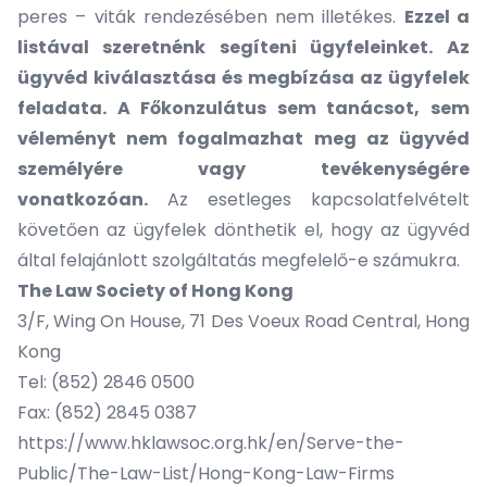
peres – viták rendezésében nem illetékes.
Ezzel a
listával szeretnénk segíteni ügyfeleinket.
Az
ügyvéd kiválasztása és megbízása az ügyfelek
feladata. A Főkonzulátus sem tanácsot, sem
véleményt nem fogalmazhat meg az ügyvéd
személyére vagy tevékenységére
vonatkozóan.
Az esetleges kapcsolatfelvételt
követően az ügyfelek dönthetik el, hogy az ügyvéd
által felajánlott szolgáltatás megfelelő-e számukra.
The Law Society of Hong Kong
3/F, Wing On House, 71 Des Voeux Road Central, Hong
Kong
Tel: (852) 2846 0500
Fax: (852) 2845 0387
https://www.hklawsoc.org.hk/en/Serve-the-
Public/The-Law-List/Hong-Kong-Law-Firms