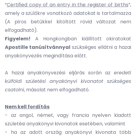
“
Certified copy of an entry in the register of births
”,
amely a szülőkre vonatkozó adatokat is tartalmazza
(A piros betűkkel kitöltött rövid változat nem
elfogadható).
Figyelem!
A Hongkongban kiállított okiratokat
Apostille tanúsítvánnyal
szükséges ellátni a hazai
anyakönyvezés megindítása előtt.
A hazai anyakönyvezési eljárás során az
eredeti
külföldi születési anyakönyvi kivonatot szükséges
csatolni
, másolat nem elfogadható.
Nem kell fordítás
- az angol, német, vagy francia nyelven kiadott
születési anyakönyvi kivonatok esetében, valamint
- ha az adott ország anyakönyvi kivonata több