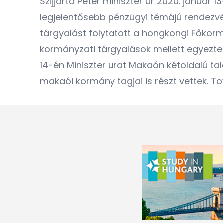
Szijjártó Péter miniszter úr 2020. január
legjelentősebb pénzügyi témájú rendezvén
tárgyalást folytatott a hongkongi Főkorm
kormányzati tárgyalások mellett egyezteté
14-én Miniszter urat Makaón kétoldalú t
makaói kormány tagjai is részt vettek. 