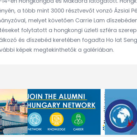
 13-14-én Hongkongba és Makaóra látogatott. Hongko
yén, a több mint 3000 résztvevőt vonzó Ázsiai Pén
ányzóval, melyet követően Carrie Lam díszebéden 
seket folytatott a hongkongi üzleti szféra szereplő
alálkozó és díszebéd keretében fogadta Ho Iat Se
További képek megtekinthetők a
galériában
.