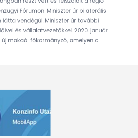
ngban részt vett és felszólalt a régió
zügyi Fórumon. Miniszter úr bilaterális
látta vendégül. Miniszter úr további
ivel és vállalatvezetőkkel. 2020. január
ng új makaói főkormányzó, amelyen a