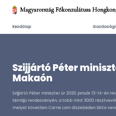
Magyarország Főkonzulátusa Hongkon
Kezdőlap
Gazdasági
Szijjártó Péter minis
Makaón
Szijjártó Péter miniszter úr 2020. január 13-14-én
témájú rendezvényén, a több mint 3000 résztvevőt 
melyet követően Carrie Lam díszebéden látta vendé