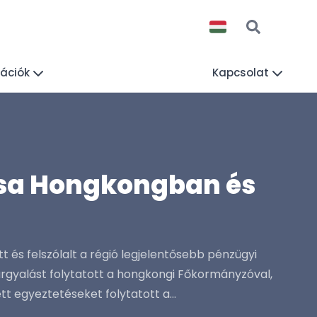
mációk
Kapcsolat
atása Hongkongban és
 és felszólalt a régió legjelentősebb pénzügyi
tárgyalást folytatott a hongkongi Főkormányzóval,
t egyeztetéseket folytatott a...