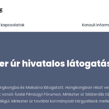
g
 kapcsolatok
Konzuli infor
zter úr hivatalos látog
 Hongkongba és Makaóra látogatott. Hongkongban részt vett
vonzó Ázsiai Pénzügyi Fórumon. Miniszter úr bilaterális 
gül. Miniszter úr további kormányzati tárgyalások mellet