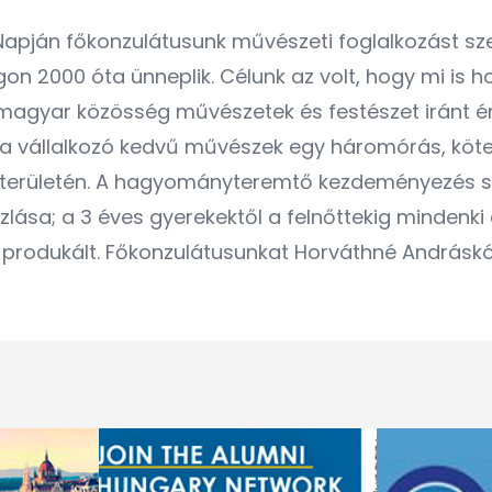
 Napján főkonzulátusunk művészeti foglalkozást sz
n 2000 óta ünneplik. Célunk az volt, hogy mi is 
agyar közösség művészetek és festészet iránt érd
ol a vállalkozó kedvű művészek egy háromórás, köte
et területén. A hagyományteremtő kezdeményezés si
lása; a 3 éves gyerekektől a felnőttekig mindenk
produkált. Főkonzulátusunkat Horváthné Andráskó 