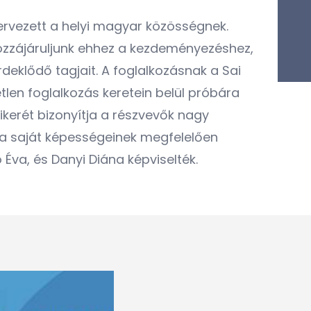
ervezett a helyi magyar közösségnek.
hozzájáruljunk ehhez a kezdeményezéshez,
eklődő tagjait. A foglalkozásnak a Sai
tlen foglalkozás keretein belül próbára
kerét bizonyítja a részvevők nagy
i a saját képességeinek megfelelően
Éva, és Danyi Diána képviselték.