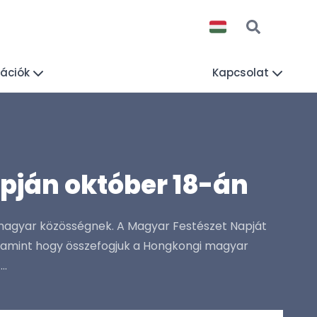
mációk
Kapcsolat
pján október 18-án
i magyar közösségnek. A Magyar Festészet Napját
alamint hogy összefogjuk a Hongkongi magyar
..