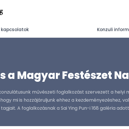
g
 kapcsolatok
Konzuli infor
s a Magyar Festészet Na
őkonzulátusunk művészeti foglalkozást szervezett a hely
, hogy mi is hozzájáruljunk ehhez a kezdeményezéshez, v
jait. A foglalkozásnak a Sai Ying Pun-i 168 galéria adott.