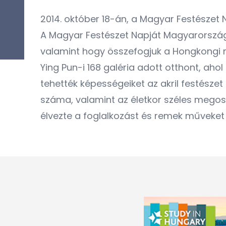
2014. október 18-án, a Magyar Festészet
A Magyar Festészet Napját Magyarországo
valamint hogy összefogjuk a Hongkongi m
Ying Pun-i 168 galéria adott otthont, ah
tehették képességeiket az akril festész
száma, valamint az életkor széles megosz
élvezte a foglalkozást és remek műveket 