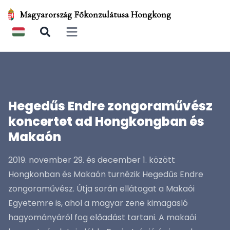
Magyarország Főkonzulátusa Hongkong
Open main menu
Hegedűs Endre zongoraművész
koncertet ad Hongkongban és
Makaón
2019. november 29. és december 1. között
Hongkonban és Makaón turnézik Hegedűs Endre
zongoraművész. Útja során ellátogat a Makaói
Egyetemre is, ahol a magyar zene kimagasló
hagyományáról fog előadást tartani. A makaói