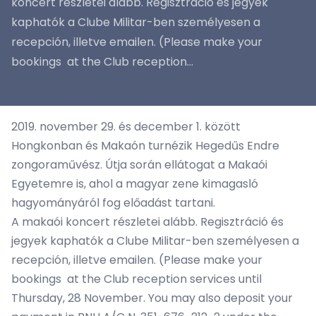
koncert részletei alább. Regisztráció és jegyek
kaphatók a Clube Militar-ben személyesen a
recepción, illetve emailen. (Please make your
bookings at the Club reception...
2019. november 29. és december 1. között
Hongkonban és Makaón turnézik Hegedűs Endre
zongoraművész. Útja során ellátogat a Makaói
Egyetemre is, ahol a magyar zene kimagasló
hagyományáról fog előadást tartani.
A makaói koncert részletei alább. Regisztráció és
jegyek kaphatók a Clube Militar-ben személyesen a
recepción, illetve emailen. (Please make your
bookings at the Club reception services until
Thursday, 28 November. You may also deposit your