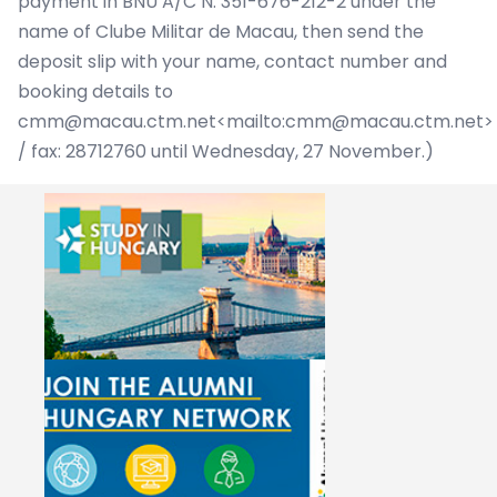
payment in BNU A/C N. 351-676-212-2 under the
name of Clube Militar de Macau, then send the
deposit slip with your name, contact number and
booking details to
cmm@macau.ctm.net<mailto:cmm@macau.ctm.net>
/ fax: 28712760 until Wednesday, 27 November.)