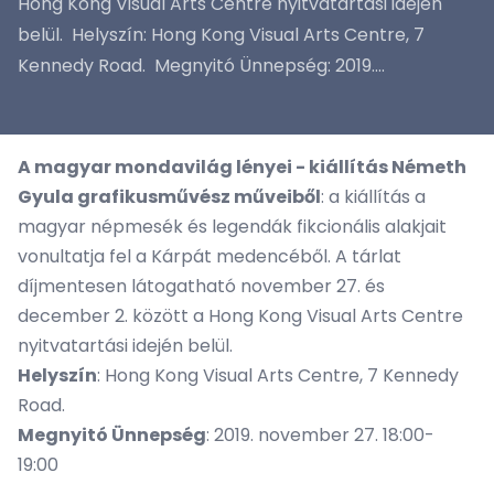
Hong Kong Visual Arts Centre nyitvatartási idején
belül. Helyszín: Hong Kong Visual Arts Centre, 7
Kennedy Road. Megnyitó Ünnepség: 2019....
A magyar mondavilág lényei - kiállítás Németh
Gyula grafikusművész műveiből
: a kiállítás a
magyar népmesék és legendák fikcionális alakjait
vonultatja fel a Kárpát medencéből. A tárlat
díjmentesen látogatható november 27. és
december 2. között a
Hong Kong Visual Arts Centre
nyitvatartási idején belül.
Helyszín
: Hong Kong Visual Arts Centre, 7 Kennedy
Road.
Megnyitó Ünnepség
: 2019. november 27. 18:00-
19:00