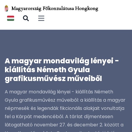
Magyarország Főkonzulátusa Hongkong
Open main menu
A magyar mondavilág lényei -
kiállítás Németh Gyula
grafikusművész műveiből
A magyar mondavilág lényei - kiállítás Németh
Gyula grafikusművész műveiből: a kiállítás a magyar
népmesék és legendák fikcionális alakjait vonultatja
fel a Kárpát medencéből. A tárlat díjmentesen
látogatható november 27. és december 2. között a