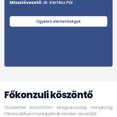
Misszióvezető:
dr. Kertész Pál
Ügyeleti elérhetőségek
Főkonzuli köszöntő
Tisztelettel köszöntöm Magyarország Hongkongi
Főkonzulátusa honlapjának minden olvasóját.