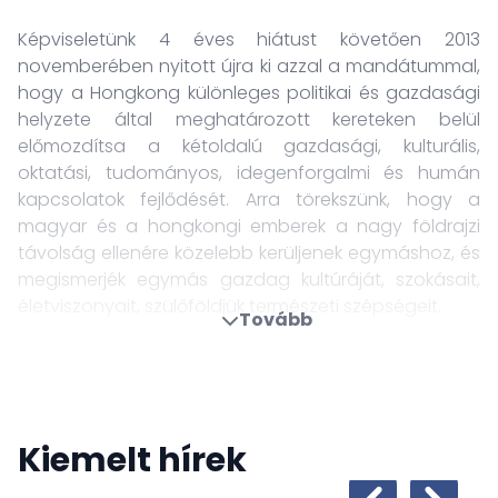
Képviseletünk 4 éves hiátust követően 2013
novemberében nyitott újra ki azzal a mandátummal,
hogy a Hongkong különleges politikai és gazdasági
helyzete által meghatározott kereteken belül
előmozdítsa a kétoldalú gazdasági, kulturális,
oktatási, tudományos, idegenforgalmi és humán
kapcsolatok fejlődését. Arra törekszünk, hogy a
magyar és a hongkongi emberek a nagy földrajzi
távolság ellenére közelebb kerüljenek egymáshoz, és
megismerjék egymás gazdag kultúráját, szokásait,
életviszonyait, szülőföldjük természeti szépségeit.
Tovább
Tevékenységünk kiemelt területe a kereskedelmi
együttműködés bővítése és ezen belül a magyar
kivitel növelése, valamint a Magyarországra irányuló
hongkongi befektetések ösztönzése.
Kiemelt hírek
Lehetőségeinkhez mérten, segítjük az üzleti
kapcsolatok építését, a magyar termékek