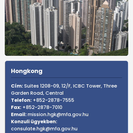
Sidebar
Hongkong
Cím:
Suites 1208-09, 12/F, ICBC Tower, Three
Garden Road, Central
Telefon:
+852-2878-7555
Fax:
+852-2878-7010
Email:
mission.hgk@mfa.gov.hu
Konzuli ügyekben:
consulate.hgk@mfa.gov.hu